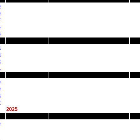
9
8
7
6
5
4
3
2
1
0
9
8
7
2025
6
MA